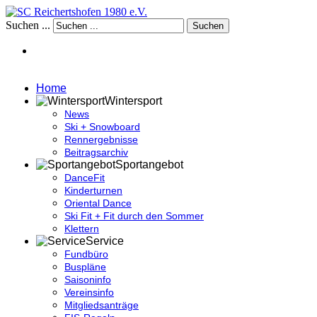
Suchen ...
Suchen
Home
Wintersport
News
Ski + Snowboard
Rennergebnisse
Beitragsarchiv
Sportangebot
DanceFit
Kinderturnen
Oriental Dance
Ski Fit + Fit durch den Sommer
Klettern
Service
Fundbüro
Buspläne
Saisoninfo
Vereinsinfo
Mitgliedsanträge