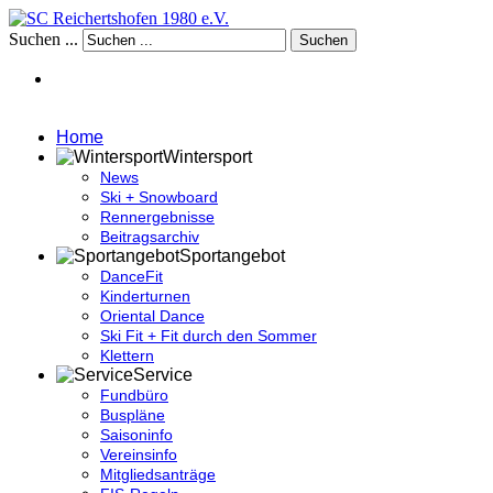
Suchen ...
Suchen
Home
Wintersport
News
Ski + Snowboard
Rennergebnisse
Beitragsarchiv
Sportangebot
DanceFit
Kinderturnen
Oriental Dance
Ski Fit + Fit durch den Sommer
Klettern
Service
Fundbüro
Buspläne
Saisoninfo
Vereinsinfo
Mitgliedsanträge