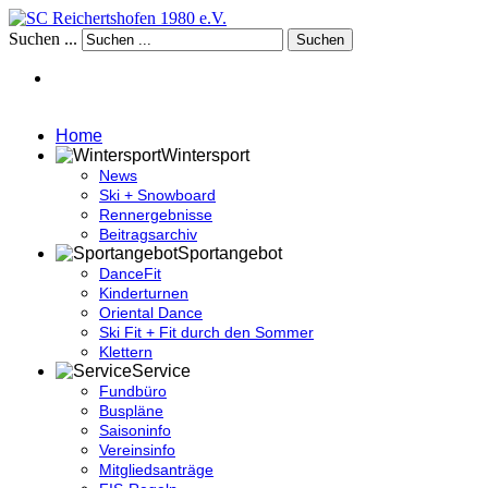
Suchen ...
Suchen
Home
Wintersport
News
Ski + Snowboard
Rennergebnisse
Beitragsarchiv
Sportangebot
DanceFit
Kinderturnen
Oriental Dance
Ski Fit + Fit durch den Sommer
Klettern
Service
Fundbüro
Buspläne
Saisoninfo
Vereinsinfo
Mitgliedsanträge