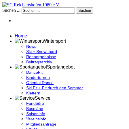
Suchen ...
Suchen
Home
Wintersport
News
Ski + Snowboard
Rennergebnisse
Beitragsarchiv
Sportangebot
DanceFit
Kinderturnen
Oriental Dance
Ski Fit + Fit durch den Sommer
Klettern
Service
Fundbüro
Buspläne
Saisoninfo
Vereinsinfo
Mitgliedsanträge