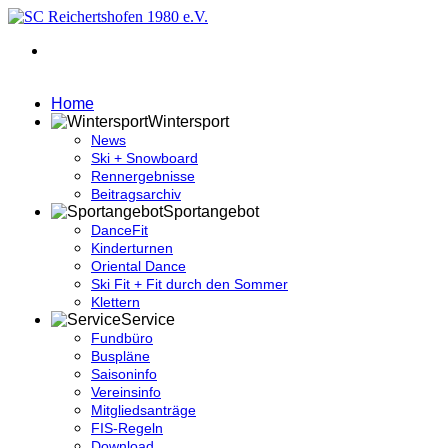
Home
Wintersport
News
Ski + Snowboard
Rennergebnisse
Beitragsarchiv
Sportangebot
DanceFit
Kinderturnen
Oriental Dance
Ski Fit + Fit durch den Sommer
Klettern
Service
Fundbüro
Buspläne
Saisoninfo
Vereinsinfo
Mitgliedsanträge
FIS-Regeln
Download