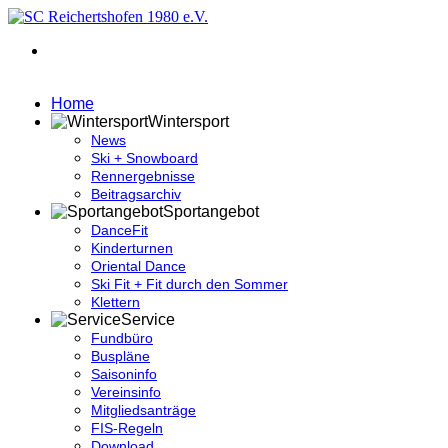
Home
Wintersport
News
Ski + Snowboard
Rennergebnisse
Beitragsarchiv
Sportangebot
DanceFit
Kinderturnen
Oriental Dance
Ski Fit + Fit durch den Sommer
Klettern
Service
Fundbüro
Buspläne
Saisoninfo
Vereinsinfo
Mitgliedsanträge
FIS-Regeln
Download