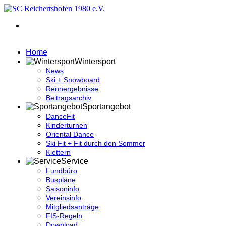
Home
Wintersport
News
Ski + Snowboard
Rennergebnisse
Beitragsarchiv
Sportangebot
DanceFit
Kinderturnen
Oriental Dance
Ski Fit + Fit durch den Sommer
Klettern
Service
Fundbüro
Buspläne
Saisoninfo
Vereinsinfo
Mitgliedsanträge
FIS-Regeln
Download