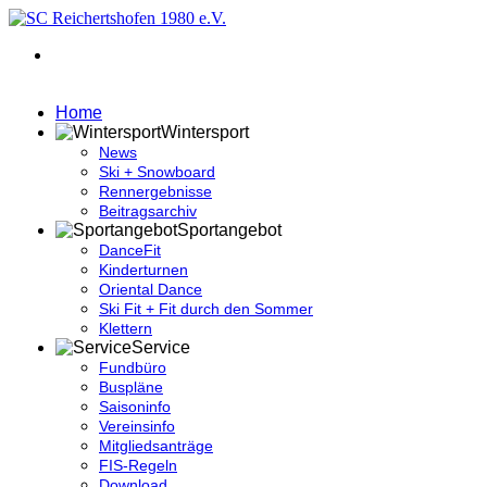
Home
Wintersport
News
Ski + Snowboard
Rennergebnisse
Beitragsarchiv
Sportangebot
DanceFit
Kinderturnen
Oriental Dance
Ski Fit + Fit durch den Sommer
Klettern
Service
Fundbüro
Buspläne
Saisoninfo
Vereinsinfo
Mitgliedsanträge
FIS-Regeln
Download