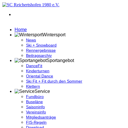
Home
Wintersport
News
Ski + Snowboard
Rennergebnisse
Beitragsarchiv
Sportangebot
DanceFit
Kinderturnen
Oriental Dance
Ski Fit + Fit durch den Sommer
Klettern
Service
Fundbüro
Buspläne
Saisoninfo
Vereinsinfo
Mitgliedsanträge
FIS-Regeln
Download