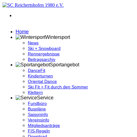
Home
Wintersport
News
Ski + Snowboard
Rennergebnisse
Beitragsarchiv
Sportangebot
DanceFit
Kinderturnen
Oriental Dance
Ski Fit + Fit durch den Sommer
Klettern
Service
Fundbüro
Buspläne
Saisoninfo
Vereinsinfo
Mitgliedsanträge
FIS-Regeln
Download