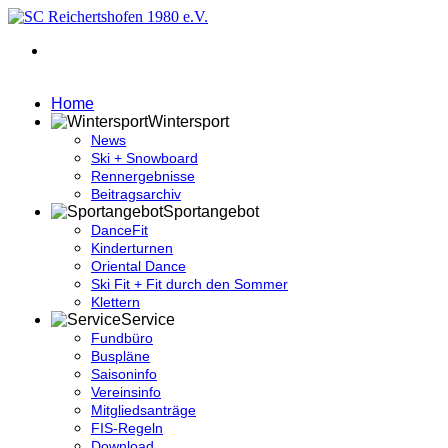
Home
Wintersport
News
Ski + Snowboard
Rennergebnisse
Beitragsarchiv
Sportangebot
DanceFit
Kinderturnen
Oriental Dance
Ski Fit + Fit durch den Sommer
Klettern
Service
Fundbüro
Buspläne
Saisoninfo
Vereinsinfo
Mitgliedsanträge
FIS-Regeln
Download