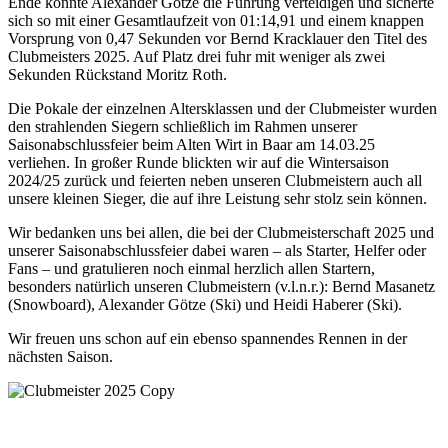
Ende konnte Alexander Götze die Führung verteidigen und sicherte
sich so mit einer Gesamtlaufzeit von 01:14,91 und einem knappen
Vorsprung von 0,47 Sekunden vor Bernd Kracklauer den Titel des
Clubmeisters 2025. Auf Platz drei fuhr mit weniger als zwei
Sekunden Rückstand Moritz Roth.
Die Pokale der einzelnen Altersklassen und der Clubmeister wurden
den strahlenden Siegern schließlich im Rahmen unserer
Saisonabschlussfeier beim Alten Wirt in Baar am 14.03.25
verliehen. In großer Runde blickten wir auf die Wintersaison
2024/25 zurück und feierten neben unseren Clubmeistern auch all
unsere kleinen Sieger, die auf ihre Leistung sehr stolz sein können.
Wir bedanken uns bei allen, die bei der Clubmeisterschaft 2025 und
unserer Saisonabschlussfeier dabei waren – als Starter, Helfer oder
Fans – und gratulieren noch einmal herzlich allen Startern,
besonders natürlich unseren Clubmeistern (v.l.n.r.): Bernd Masanetz
(Snowboard), Alexander Götze (Ski) und Heidi Haberer (Ski).
Wir freuen uns schon auf ein ebenso spannendes Rennen in der
nächsten Saison.