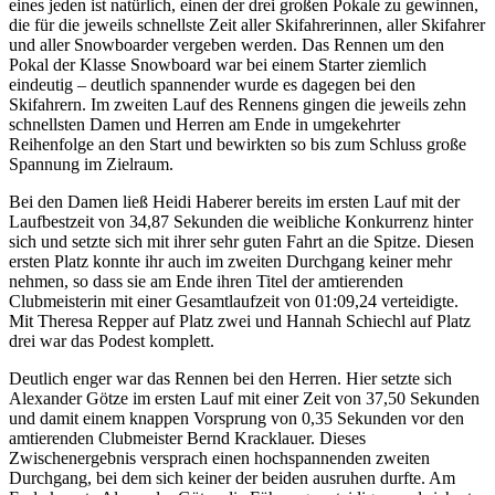
eines jeden ist natürlich, einen der drei großen Pokale zu gewinnen,
die für die jeweils schnellste Zeit aller Skifahrerinnen, aller Skifahrer
und aller Snowboarder vergeben werden. Das Rennen um den
Pokal der Klasse Snowboard war bei einem Starter ziemlich
eindeutig – deutlich spannender wurde es dagegen bei den
Skifahrern. Im zweiten Lauf des Rennens gingen die jeweils zehn
schnellsten Damen und Herren am Ende in umgekehrter
Reihenfolge an den Start und bewirkten so bis zum Schluss große
Spannung im Zielraum.
Bei den Damen ließ Heidi Haberer bereits im ersten Lauf mit der
Laufbestzeit von 34,87 Sekunden die weibliche Konkurrenz hinter
sich und setzte sich mit ihrer sehr guten Fahrt an die Spitze. Diesen
ersten Platz konnte ihr auch im zweiten Durchgang keiner mehr
nehmen, so dass sie am Ende ihren Titel der amtierenden
Clubmeisterin mit einer Gesamtlaufzeit von 01:09,24 verteidigte.
Mit Theresa Repper auf Platz zwei und Hannah Schiechl auf Platz
drei war das Podest komplett.
Deutlich enger war das Rennen bei den Herren. Hier setzte sich
Alexander Götze im ersten Lauf mit einer Zeit von 37,50 Sekunden
und damit einem knappen Vorsprung von 0,35 Sekunden vor den
amtierenden Clubmeister Bernd Kracklauer. Dieses
Zwischenergebnis versprach einen hochspannenden zweiten
Durchgang, bei dem sich keiner der beiden ausruhen durfte. Am