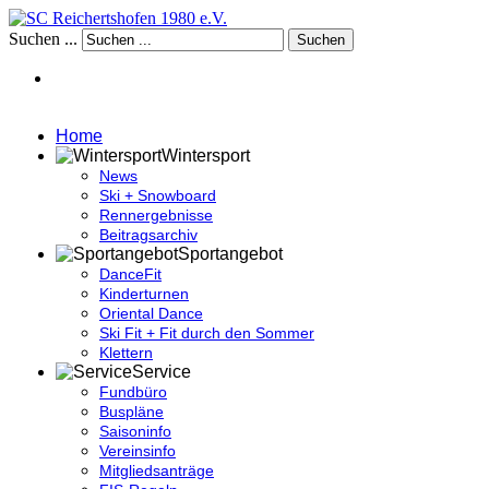
Suchen ...
Suchen
Home
Wintersport
News
Ski + Snowboard
Rennergebnisse
Beitragsarchiv
Sportangebot
DanceFit
Kinderturnen
Oriental Dance
Ski Fit + Fit durch den Sommer
Klettern
Service
Fundbüro
Buspläne
Saisoninfo
Vereinsinfo
Mitgliedsanträge