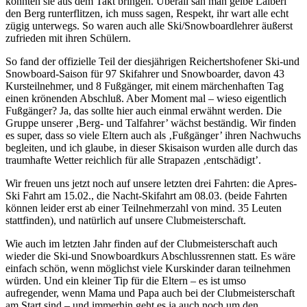
konnten sie aus dem Takt bringen. Überall sah man gelbe Laiberl
den Berg runterflitzen, ich muss sagen, Respekt, ihr wart alle echt
zügig unterwegs. So waren auch alle Ski/Snowboardlehrer äußerst
zufrieden mit ihren Schülern.
So fand der offizielle Teil der diesjährigen Reichertshofener Ski-und
Snowboard-Saison für 97 Skifahrer und Snowboarder, davon 43
Kursteilnehmer, und 8 Fußgänger, mit einem märchenhaften Tag
einen krönenden Abschluß. Aber Moment mal – wieso eigentlich
Fußgänger? Ja, das sollte hier auch einmal erwähnt werden. Die
Gruppe unserer ‚Berg- und Talfahrer’ wächst beständig. Wir finden
es super, dass so viele Eltern auch als ‚Fußgänger’ ihren Nachwuchs
begleiten, und ich glaube, in dieser Skisaison wurden alle durch das
traumhafte Wetter reichlich für alle Strapazen ‚entschädigt’.
Wir freuen uns jetzt noch auf unsere letzten drei Fahrten: die Apres-
Ski Fahrt am 15.02., die Nacht-Skifahrt am 08.03. (beide Fahrten
können leider erst ab einer Teilnehmerzahl von mind. 35 Leuten
stattfinden), und natürlich auf unsere Clubmeisterschaft.
Wie auch im letzten Jahr finden auf der Clubmeisterschaft auch
wieder die Ski-und Snowboardkurs Abschlussrennen statt. Es wäre
einfach schön, wenn möglichst viele Kurskinder daran teilnehmen
würden. Und ein kleiner Tip für die Eltern – es ist umso
aufregender, wenn Mama und Papa auch bei der Clubmeisterschaft
am Start sind – und immerhin geht es ja auch noch um den