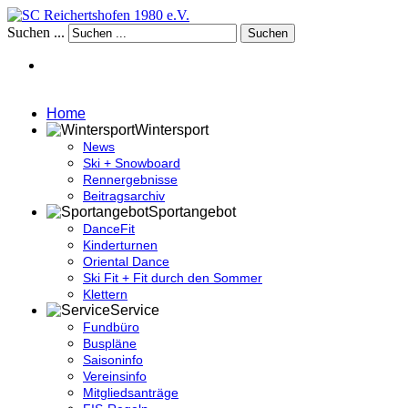
Suchen ...
Suchen
Home
Wintersport
News
Ski + Snowboard
Rennergebnisse
Beitragsarchiv
Sportangebot
DanceFit
Kinderturnen
Oriental Dance
Ski Fit + Fit durch den Sommer
Klettern
Service
Fundbüro
Buspläne
Saisoninfo
Vereinsinfo
Mitgliedsanträge