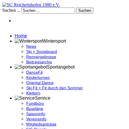
Suchen ...
Suchen
Home
Wintersport
News
Ski + Snowboard
Rennergebnisse
Beitragsarchiv
Sportangebot
DanceFit
Kinderturnen
Oriental Dance
Ski Fit + Fit durch den Sommer
Klettern
Service
Fundbüro
Buspläne
Saisoninfo
Vereinsinfo
Mitgliedsanträge