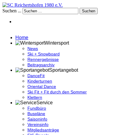
Suchen ...
Suchen
Home
Wintersport
News
Ski + Snowboard
Rennergebnisse
Beitragsarchiv
Sportangebot
DanceFit
Kinderturnen
Oriental Dance
Ski Fit + Fit durch den Sommer
Klettern
Service
Fundbüro
Buspläne
Saisoninfo
Vereinsinfo
Mitgliedsanträge