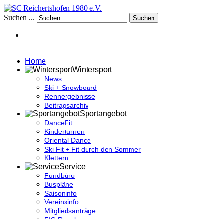
Suchen ...
Suchen
Home
Wintersport
News
Ski + Snowboard
Rennergebnisse
Beitragsarchiv
Sportangebot
DanceFit
Kinderturnen
Oriental Dance
Ski Fit + Fit durch den Sommer
Klettern
Service
Fundbüro
Buspläne
Saisoninfo
Vereinsinfo
Mitgliedsanträge