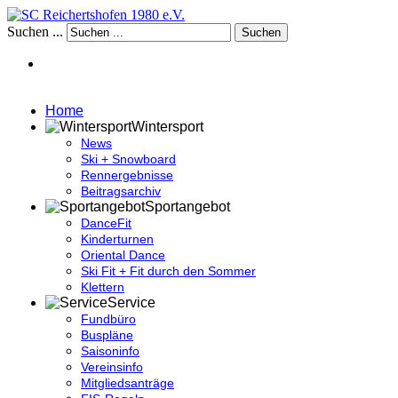
Suchen ...
Suchen
Home
Wintersport
News
Ski + Snowboard
Rennergebnisse
Beitragsarchiv
Sportangebot
DanceFit
Kinderturnen
Oriental Dance
Ski Fit + Fit durch den Sommer
Klettern
Service
Fundbüro
Buspläne
Saisoninfo
Vereinsinfo
Mitgliedsanträge