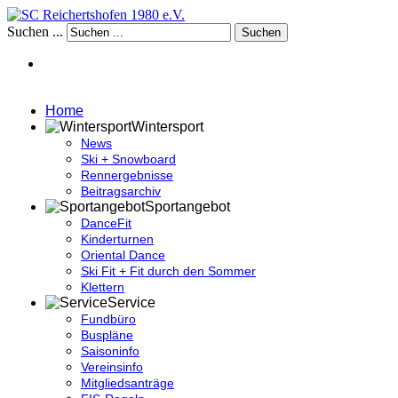
Suchen ...
Suchen
Home
Wintersport
News
Ski + Snowboard
Rennergebnisse
Beitragsarchiv
Sportangebot
DanceFit
Kinderturnen
Oriental Dance
Ski Fit + Fit durch den Sommer
Klettern
Service
Fundbüro
Buspläne
Saisoninfo
Vereinsinfo
Mitgliedsanträge