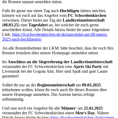
die Rennen separat anmelden müsst.
Falls ihr gerne nur einen Tag nach
Hochfügen
fahren möchtet,
können wir euch auf das Angebot vom
FC Schweitenkirchen
verweisen. Dieser bietet am Tag der
Landkreismeisterschaft
(
08.03.25
) eine
Tagesfahrt
an, bei welcher ihr euch gerne
anschließen könnt. Alle Details hierzu findet ihr unter folgendem
Link:
https://fcschweitenkirchen.de/ski/tagesfahrt-am-08-maerz-
2025-nach-hochfuegen/
An alle Rennteilnehmer der LKM: bitte beachtet, dass ihr euch fürs
Rennen trotzdem über unsere Homepage anmelden müsst.
Im
Anschluss an die Siegerehrung der Landkreismeisterschaft
veranstaltet der FC Schweitenkirchen eine
Aprés Ski Party
mit
Livemusik bei der Gogola Alm. Hier sind Spaß und gute Laune
garantiert!
Solltet ihr nur an der
Regionsmeisterschaft
am
09.03.2025
teilnehmen wollen, könnt ihr euch auch für dieses Rennen über
unsere Homepage anmelden. Die Anreise hierzu erfolgt
selbstständig.
Und nun noch ein Angebot für alle
Männer
: am
25.02.2025
veranstaltet der FC Schweitenkirchen einen
Men‘s Day
. Nähere
Details hierzu findet ihr hier:
https://fcschweitenkirchen.de/ski/mens-