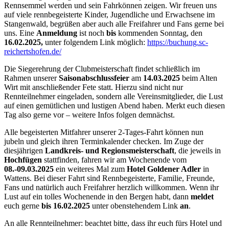
Rennsemmel werden und sein Fahrkönnen zeigen. Wir freuen uns
auf viele rennbegeisterte Kinder, Jugendliche und Erwachsene im
Stangenwald, begrüßen aber auch alle Freifahrer und Fans gerne bei
uns. Eine
Anmeldung
ist noch
bis
kommenden Sonntag, den
16.02.2025,
unter folgendem Link möglich:
https://buchung.sc-
reichertshofen.de/
Die Siegerehrung der Clubmeisterschaft findet schließlich im
Rahmen unserer
Saisonabschlussfeier
am
14.03.2025
beim Alten
Wirt mit anschließender Fete statt. Hierzu sind nicht nur
Rennteilnehmer eingeladen, sondern alle Vereinsmitglieder, die Lust
auf einen gemütlichen und lustigen Abend haben. Merkt euch diesen
Tag also gerne vor – weitere Infos folgen demnächst.
Alle begeisterten Mitfahrer unserer 2-Tages-Fahrt können nun
jubeln und gleich ihren Terminkalender checken. Im Zuge der
diesjährigen
Landkreis- und Regionsmeisterschaft
, die jeweils in
Hochfügen
stattfinden, fahren wir am Wochenende vom
08.-09.03.2025
ein weiteres Mal zum
Hotel Goldener Adler
in
Wattens. Bei dieser Fahrt sind Rennbegeisterte, Familie, Freunde,
Fans und natürlich auch Freifahrer herzlich willkommen. Wenn ihr
Lust auf ein tolles Wochenende in den Bergen habt, dann
meldet
euch gerne
bis 16.02.2025
unter obenstehendem Link
an
.
An alle Rennteilnehmer: beachtet bitte, dass ihr euch fürs Hotel und