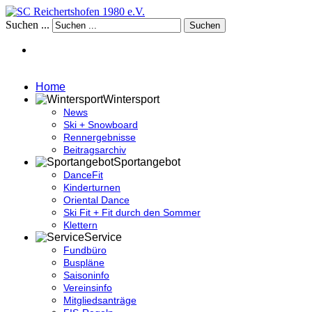
Suchen ...
Suchen
Home
Wintersport
News
Ski + Snowboard
Rennergebnisse
Beitragsarchiv
Sportangebot
DanceFit
Kinderturnen
Oriental Dance
Ski Fit + Fit durch den Sommer
Klettern
Service
Fundbüro
Buspläne
Saisoninfo
Vereinsinfo
Mitgliedsanträge