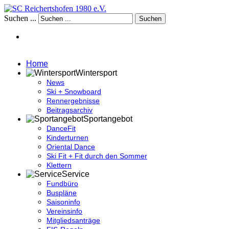
Suchen ...
Suchen
Home
Wintersport
News
Ski + Snowboard
Rennergebnisse
Beitragsarchiv
Sportangebot
DanceFit
Kinderturnen
Oriental Dance
Ski Fit + Fit durch den Sommer
Klettern
Service
Fundbüro
Buspläne
Saisoninfo
Vereinsinfo
Mitgliedsanträge