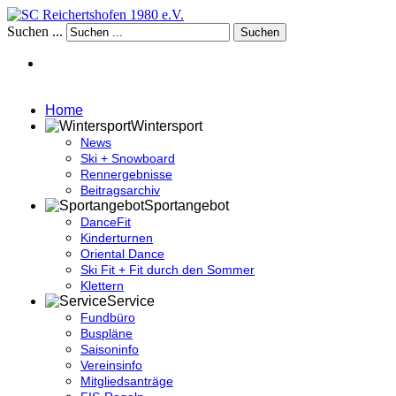
Suchen ...
Suchen
Home
Wintersport
News
Ski + Snowboard
Rennergebnisse
Beitragsarchiv
Sportangebot
DanceFit
Kinderturnen
Oriental Dance
Ski Fit + Fit durch den Sommer
Klettern
Service
Fundbüro
Buspläne
Saisoninfo
Vereinsinfo
Mitgliedsanträge