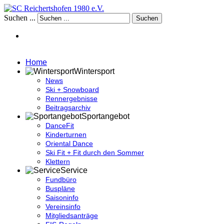
Suchen ...
Suchen
Home
Wintersport
News
Ski + Snowboard
Rennergebnisse
Beitragsarchiv
Sportangebot
DanceFit
Kinderturnen
Oriental Dance
Ski Fit + Fit durch den Sommer
Klettern
Service
Fundbüro
Buspläne
Saisoninfo
Vereinsinfo
Mitgliedsanträge