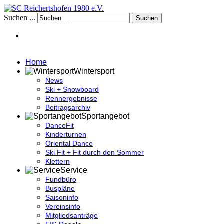
Suchen ...
Suchen
Home
Wintersport
News
Ski + Snowboard
Rennergebnisse
Beitragsarchiv
Sportangebot
DanceFit
Kinderturnen
Oriental Dance
Ski Fit + Fit durch den Sommer
Klettern
Service
Fundbüro
Buspläne
Saisoninfo
Vereinsinfo
Mitgliedsanträge