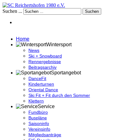
Suchen ...
Suchen
Home
Wintersport
News
Ski + Snowboard
Rennergebnisse
Beitragsarchiv
Sportangebot
DanceFit
Kinderturnen
Oriental Dance
Ski Fit + Fit durch den Sommer
Klettern
Service
Fundbüro
Buspläne
Saisoninfo
Vereinsinfo
Mitgliedsanträge