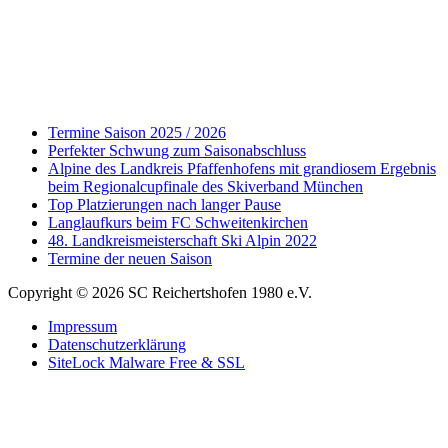
Termine Saison 2025 / 2026
Perfekter Schwung zum Saisonabschluss
Alpine des Landkreis Pfaffenhofens mit grandiosem Ergebnis
beim Regionalcupfinale des Skiverband München
Top Platzierungen nach langer Pause
Langlaufkurs beim FC Schweitenkirchen
48. Landkreismeisterschaft Ski Alpin 2022
Termine der neuen Saison
Copyright © 2026 SC Reichertshofen 1980 e.V.
Impressum
Datenschutzerklärung
SiteLock Malware Free & SSL