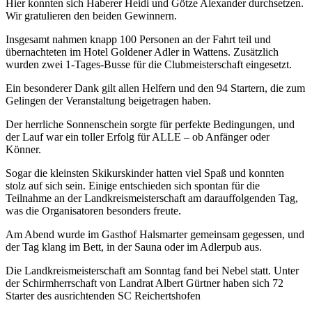
Hier konnten sich Haberer Heidi und Götze Alexander durchsetzen.
Wir gratulieren den beiden Gewinnern.
Insgesamt nahmen knapp 100 Personen an der Fahrt teil und
übernachteten im Hotel Goldener Adler in Wattens. Zusätzlich
wurden zwei 1-Tages-Busse für die Clubmeisterschaft eingesetzt.
Ein besonderer Dank gilt allen Helfern und den 94 Startern, die zum
Gelingen der Veranstaltung beigetragen haben.
Der herrliche Sonnenschein sorgte für perfekte Bedingungen, und
der Lauf war ein toller Erfolg für ALLE – ob Anfänger oder
Könner.
Sogar die kleinsten Skikurskinder hatten viel Spaß und konnten
stolz auf sich sein. Einige entschieden sich spontan für die
Teilnahme an der Landkreismeisterschaft am darauffolgenden Tag,
was die Organisatoren besonders freute.
Am Abend wurde im Gasthof Halsmarter gemeinsam gegessen, und
der Tag klang im Bett, in der Sauna oder im Adlerpub aus.
Die Landkreismeisterschaft am Sonntag fand bei Nebel statt. Unter
der Schirmherrschaft von Landrat Albert Gürtner haben sich 72
Starter des ausrichtenden SC Reichertshofen