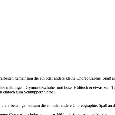
 erarbeiten gemeinsam die ein oder andere kleine Choreographie. Spaß
 Bitte mitbringen: Gymnastikschuhe- und hose, Hüfttuch & etwas zum T
en einfach zum Schnuppern vorbei.
 und erarbeiten gemeinsam die ein oder andere Choreographie. Spaß an
tbringen: Gymnastikschuhe- und hose, Hüfttuch & etwas zum Trinken