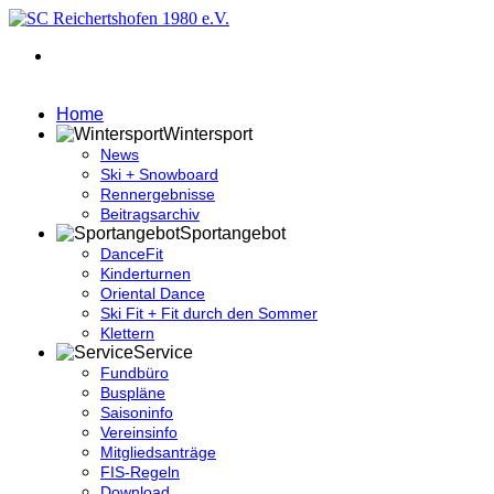
Home
Wintersport
News
Ski + Snowboard
Rennergebnisse
Beitragsarchiv
Sportangebot
DanceFit
Kinderturnen
Oriental Dance
Ski Fit + Fit durch den Sommer
Klettern
Service
Fundbüro
Buspläne
Saisoninfo
Vereinsinfo
Mitgliedsanträge
FIS-Regeln
Download