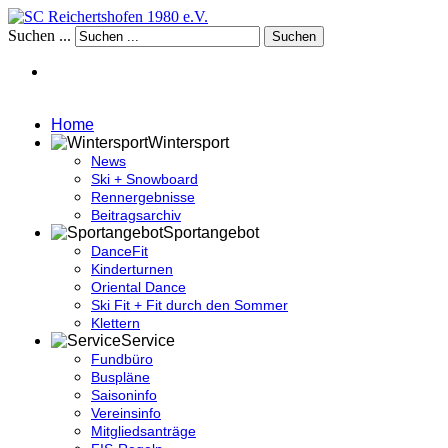
Suchen ...
Suchen
Home
Wintersport
News
Ski + Snowboard
Rennergebnisse
Beitragsarchiv
Sportangebot
DanceFit
Kinderturnen
Oriental Dance
Ski Fit + Fit durch den Sommer
Klettern
Service
Fundbüro
Buspläne
Saisoninfo
Vereinsinfo
Mitgliedsanträge