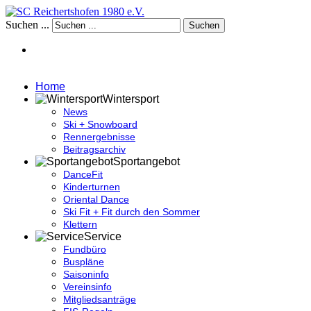
Suchen ...
Suchen
Home
Wintersport
News
Ski + Snowboard
Rennergebnisse
Beitragsarchiv
Sportangebot
DanceFit
Kinderturnen
Oriental Dance
Ski Fit + Fit durch den Sommer
Klettern
Service
Fundbüro
Buspläne
Saisoninfo
Vereinsinfo
Mitgliedsanträge