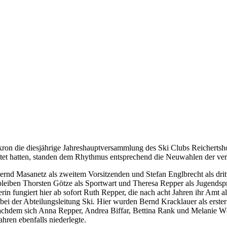
n die diesjährige Jahreshauptversammlung des Ski Clubs Reichertshofe
tattet hatten, standen dem Rhythmus entsprechend die Neuwahlen der ve
ernd Masanetz als zweitem Vorsitzenden und Stefan Englbrecht als dri
bleiben Thorsten Götze als Sportwart und Theresa Repper als Jugends
rin fungiert hier ab sofort Ruth Repper, die nach acht Jahren ihr Amt 
 der Abteilungsleitung Ski. Hier wurden Bernd Kracklauer als erster Ab
nachdem sich Anna Repper, Andrea Biffar, Bettina Rank und Melanie Wör
ahren ebenfalls niederlegte.