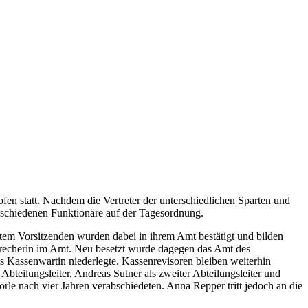
n statt. Nachdem die Vertreter der unterschiedlichen Sparten und
rschiedenen Funktionäre auf der Tagesordnung.
ttem Vorsitzenden wurden dabei in ihrem Amt bestätigt und bilden
precherin im Amt. Neu besetzt wurde dagegen das Amt des
als Kassenwartin niederlegte. Kassenrevisoren bleiben weiterhin
teilungsleiter, Andreas Sutner als zweiter Abteilungsleiter und
le nach vier Jahren verabschiedeten. Anna Repper tritt jedoch an die