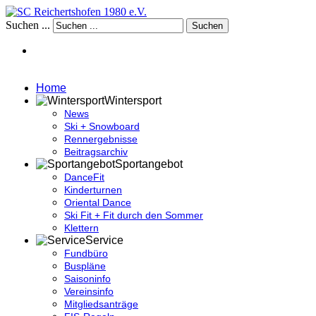
Suchen ...
Suchen
Home
Wintersport
News
Ski + Snowboard
Rennergebnisse
Beitragsarchiv
Sportangebot
DanceFit
Kinderturnen
Oriental Dance
Ski Fit + Fit durch den Sommer
Klettern
Service
Fundbüro
Buspläne
Saisoninfo
Vereinsinfo
Mitgliedsanträge