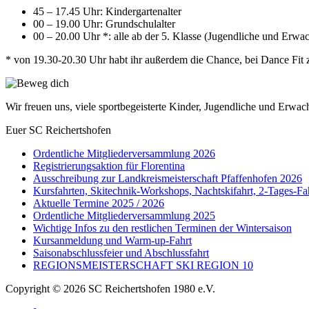
45 – 17.45 Uhr: Kindergartenalter
00 – 19.00 Uhr: Grundschulalter
00 – 20.00 Uhr *: alle ab der 5. Klasse (Jugendliche und Erwa
* von 19.30-20.30 Uhr habt ihr außerdem die Chance, bei Dance Fit
Wir freuen uns, viele sportbegeisterte Kinder, Jugendliche und Erwac
Euer SC Reichertshofen
Ordentliche Mitgliederversammlung 2026
Registrierungsaktion für Florentina
Ausschreibung zur Landkreismeisterschaft Pfaffenhofen 2026
Kursfahrten, Skitechnik-Workshops, Nachtskifahrt, 2-Tages-Fa
Aktuelle Termine 2025 / 2026
Ordentliche Mitgliederversammlung 2025
Wichtige Infos zu den restlichen Terminen der Wintersaison
Kursanmeldung und Warm-up-Fahrt
Saisonabschlussfeier und Abschlussfahrt
REGIONSMEISTERSCHAFT SKI REGION 10
Copyright © 2026 SC Reichertshofen 1980 e.V.