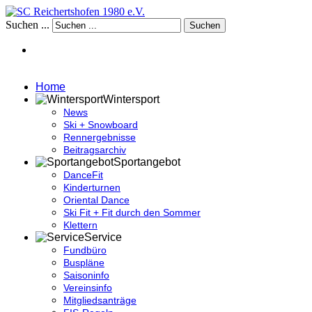
Suchen ...
Suchen
Home
Wintersport
News
Ski + Snowboard
Rennergebnisse
Beitragsarchiv
Sportangebot
DanceFit
Kinderturnen
Oriental Dance
Ski Fit + Fit durch den Sommer
Klettern
Service
Fundbüro
Buspläne
Saisoninfo
Vereinsinfo
Mitgliedsanträge