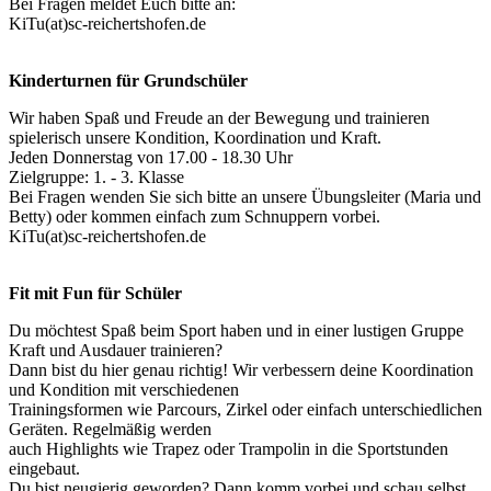
Bei Fragen meldet Euch bitte an:
KiTu(at)sc-reichertshofen.de
Kinderturnen für Grundschüler
Wir haben Spaß und Freude an der Bewegung und trainieren
spielerisch unsere Kondition, Koordination und Kraft.
Jeden Donnerstag von 17.00 - 18.30 Uhr
Zielgruppe: 1. - 3. Klasse
Bei Fragen wenden Sie sich bitte an unsere Übungsleiter (Maria und
Betty) oder kommen einfach zum Schnuppern vorbei.
KiTu(at)sc-reichertshofen.de
Fit mit Fun für Schüler
Du möchtest Spaß beim Sport haben und in einer lustigen Gruppe
Kraft und Ausdauer trainieren?
Dann bist du hier genau richtig! Wir verbessern deine Koordination
und Kondition mit verschiedenen
Trainingsformen wie Parcours, Zirkel oder einfach unterschiedlichen
Geräten. Regelmäßig werden
auch Highlights wie Trapez oder Trampolin in die Sportstunden
eingebaut.
Du bist neugierig geworden? Dann komm vorbei und schau selbst,