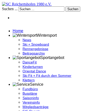
Suchen ...
Suchen
Home
Wintersport
News
Ski + Snowboard
Rennergebnisse
Beitragsarchiv
Sportangebot
DanceFit
Kinderturnen
Oriental Dance
Ski Fit + Fit durch den Sommer
Klettern
Service
Fundbüro
Buspläne
Saisoninfo
Vereinsinfo
Mitgliedsanträge