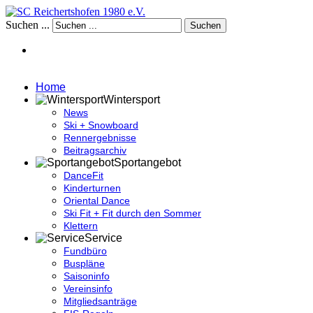
Suchen ...
Suchen
Home
Wintersport
News
Ski + Snowboard
Rennergebnisse
Beitragsarchiv
Sportangebot
DanceFit
Kinderturnen
Oriental Dance
Ski Fit + Fit durch den Sommer
Klettern
Service
Fundbüro
Buspläne
Saisoninfo
Vereinsinfo
Mitgliedsanträge