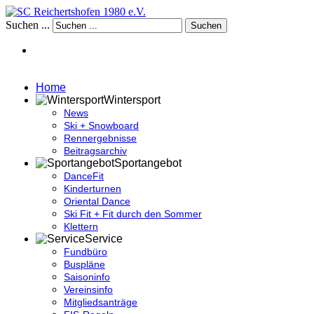
Suchen ...
Suchen
Home
Wintersport
News
Ski + Snowboard
Rennergebnisse
Beitragsarchiv
Sportangebot
DanceFit
Kinderturnen
Oriental Dance
Ski Fit + Fit durch den Sommer
Klettern
Service
Fundbüro
Buspläne
Saisoninfo
Vereinsinfo
Mitgliedsanträge