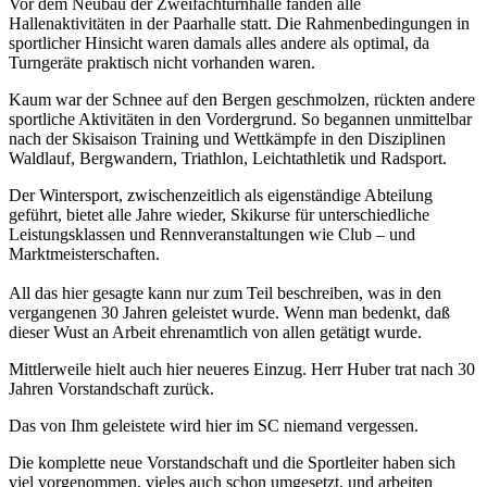
Vor dem Neubau der Zweifachturnhalle fanden alle
Hallenaktivitäten in der Paarhalle statt. Die Rahmenbedingungen in
sportlicher Hinsicht waren damals alles andere als optimal, da
Turngeräte praktisch nicht vorhanden waren.
Kaum war der Schnee auf den Bergen geschmolzen, rückten andere
sportliche Aktivitäten in den Vordergrund. So begannen unmittelbar
nach der Skisaison Training und Wettkämpfe in den Disziplinen
Waldlauf, Bergwandern, Triathlon, Leichtathletik und Radsport.
Der Wintersport, zwischenzeitlich als eigenständige Abteilung
geführt, bietet alle Jahre wieder, Skikurse für unterschiedliche
Leistungsklassen und Rennveranstaltungen wie Club – und
Marktmeisterschaften.
All das hier gesagte kann nur zum Teil beschreiben, was in den
vergangenen 30 Jahren geleistet wurde. Wenn man bedenkt, daß
dieser Wust an Arbeit ehrenamtlich von allen getätigt wurde.
Mittlerweile hielt auch hier neueres Einzug. Herr Huber trat nach 30
Jahren Vorstandschaft zurück.
Das von Ihm geleistete wird hier im SC niemand vergessen.
Die komplette neue Vorstandschaft und die Sportleiter haben sich
viel vorgenommen, vieles auch schon umgesetzt, und arbeiten