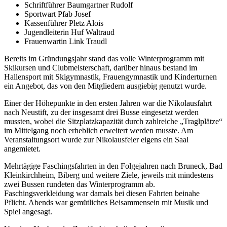
Schriftführer Baumgartner Rudolf
Sportwart Pfab Josef
Kassenführer Pletz Alois
Jugendleiterin Huf Waltraud
Frauenwartin Link Traudl
Bereits im Gründungsjahr stand das volle Winterprogramm mit
Skikursen und Clubmeisterschaft, darüber hinaus bestand im
Hallensport mit Skigymnastik, Frauengymnastik und Kinderturnen
ein Angebot, das von den Mitgliedern ausgiebig genutzt wurde.
Einer der Höhepunkte in den ersten Jahren war die Nikolausfahrt
nach Neustift, zu der insgesamt drei Busse eingesetzt werden
mussten, wobei die Sitzplatzkapazität durch zahlreiche „Traglplätze“
im Mittelgang noch erheblich erweitert werden musste. Am
Veranstaltungsort wurde zur Nikolausfeier eigens ein Saal
angemietet.
Mehrtägige Faschingsfahrten in den Folgejahren nach Bruneck, Bad
Kleinkirchheim, Biberg und weitere Ziele, jeweils mit mindestens
zwei Bussen rundeten das Winterprogramm ab.
Faschingsverkleidung war damals bei diesen Fahrten beinahe
Pflicht. Abends war gemütliches Beisammensein mit Musik und
Spiel angesagt.