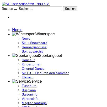
Suchen ...
Suchen
Home
Wintersport
News
Ski + Snowboard
Rennergebnisse
Beitragsarchiv
Sportangebot
DanceFit
Kinderturnen
Oriental Dance
Ski Fit + Fit durch den Sommer
Klettern
Service
Fundbüro
Buspläne
Saisoninfo
Vereinsinfo
Mitgliedsanträge