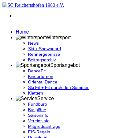
Home
Wintersport
News
Ski + Snowboard
Rennergebnisse
Beitragsarchiv
Sportangebot
DanceFit
Kinderturnen
Oriental Dance
Ski Fit + Fit durch den Sommer
Klettern
Service
Fundbüro
Buspläne
Saisoninfo
Vereinsinfo
Mitgliedsanträge
FIS-Regeln
Download