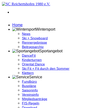
Home
Wintersport
News
Ski + Snowboard
Rennergebnisse
Beitragsarchiv
Sportangebot
DanceFit
Kinderturnen
Oriental Dance
Ski Fit + Fit durch den Sommer
Klettern
Service
Fundbüro
Buspläne
Saisoninfo
Vereinsinfo
Mitgliedsanträge
FIS-Regeln
Download