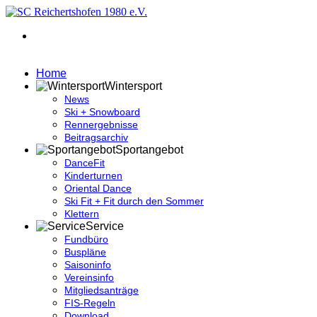
Home
Wintersport
News
Ski + Snowboard
Rennergebnisse
Beitragsarchiv
Sportangebot
DanceFit
Kinderturnen
Oriental Dance
Ski Fit + Fit durch den Sommer
Klettern
Service
Fundbüro
Buspläne
Saisoninfo
Vereinsinfo
Mitgliedsanträge
FIS-Regeln
Download