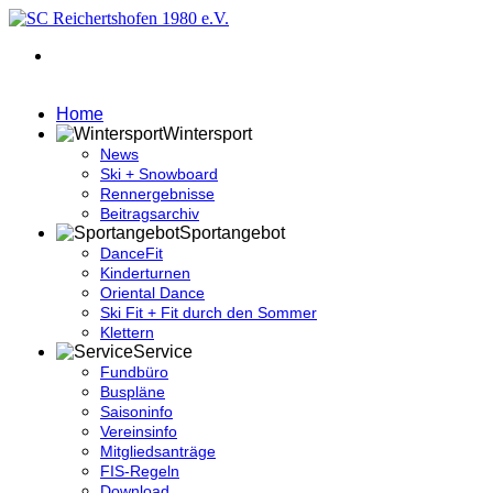
Home
Wintersport
News
Ski + Snowboard
Rennergebnisse
Beitragsarchiv
Sportangebot
DanceFit
Kinderturnen
Oriental Dance
Ski Fit + Fit durch den Sommer
Klettern
Service
Fundbüro
Buspläne
Saisoninfo
Vereinsinfo
Mitgliedsanträge
FIS-Regeln
Download