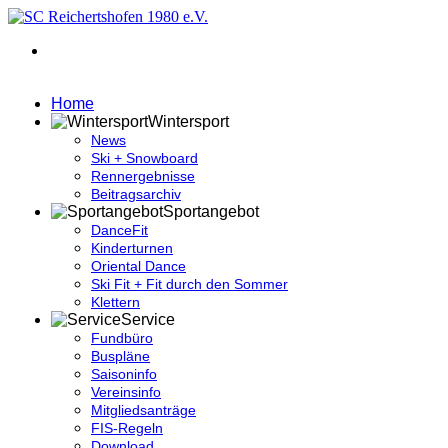
Home
Wintersport
News
Ski + Snowboard
Rennergebnisse
Beitragsarchiv
Sportangebot
DanceFit
Kinderturnen
Oriental Dance
Ski Fit + Fit durch den Sommer
Klettern
Service
Fundbüro
Buspläne
Saisoninfo
Vereinsinfo
Mitgliedsanträge
FIS-Regeln
Download