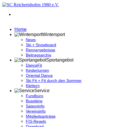
Home
Wintersport
News
Ski + Snowboard
Rennergebnisse
Beitragsarchiv
Sportangebot
DanceFit
Kinderturnen
Oriental Dance
Ski Fit + Fit durch den Sommer
Klettern
Service
Fundbüro
Buspläne
Saisoninfo
Vereinsinfo
Mitgliedsanträge
FIS-Regeln
Download