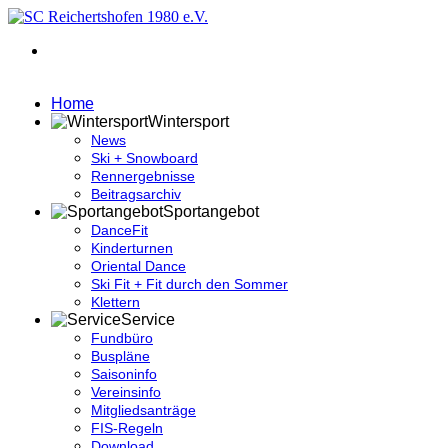
Home
Wintersport
News
Ski + Snowboard
Rennergebnisse
Beitragsarchiv
Sportangebot
DanceFit
Kinderturnen
Oriental Dance
Ski Fit + Fit durch den Sommer
Klettern
Service
Fundbüro
Buspläne
Saisoninfo
Vereinsinfo
Mitgliedsanträge
FIS-Regeln
Download