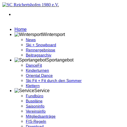
Home
Wintersport
News
Ski + Snowboard
Rennergebnisse
Beitragsarchiv
Sportangebot
DanceFit
Kinderturnen
Oriental Dance
Ski Fit + Fit durch den Sommer
Klettern
Service
Fundbüro
Buspläne
Saisoninfo
Vereinsinfo
Mitgliedsanträge
FIS-Regeln
Download