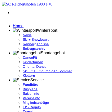
Home
Wintersport
News
Ski + Snowboard
Rennergebnisse
Beitragsarchiv
Sportangebot
DanceFit
Kinderturnen
Oriental Dance
Ski Fit + Fit durch den Sommer
Klettern
Service
Fundbüro
Buspläne
Saisoninfo
Vereinsinfo
Mitgliedsanträge
FIS-Regeln
Download