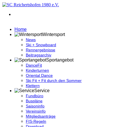
Home
Wintersport
News
Ski + Snowboard
Rennergebnisse
Beitragsarchiv
Sportangebot
DanceFit
Kinderturnen
Oriental Dance
Ski Fit + Fit durch den Sommer
Klettern
Service
Fundbüro
Buspläne
Saisoninfo
Vereinsinfo
Mitgliedsanträge
FIS-Regeln
Download