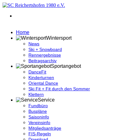
Home
Wintersport
News
Ski + Snowboard
Rennergebnisse
Beitragsarchiv
Sportangebot
DanceFit
Kinderturnen
Oriental Dance
Ski Fit + Fit durch den Sommer
Klettern
Service
Fundbüro
Buspläne
Saisoninfo
Vereinsinfo
Mitgliedsanträge
FIS-Regeln
Download