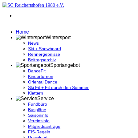
Home
Wintersport
News
Ski + Snowboard
Rennergebnisse
Beitragsarchiv
Sportangebot
DanceFit
Kinderturnen
Oriental Dance
Ski Fit + Fit durch den Sommer
Klettern
Service
Fundbüro
Buspläne
Saisoninfo
Vereinsinfo
Mitgliedsanträge
FIS-Regeln
Download