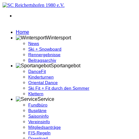
Home
Wintersport
News
Ski + Snowboard
Rennergebnisse
Beitragsarchiv
Sportangebot
DanceFit
Kinderturnen
Oriental Dance
Ski Fit + Fit durch den Sommer
Klettern
Service
Fundbüro
Buspläne
Saisoninfo
Vereinsinfo
Mitgliedsanträge
FIS-Regeln
Download