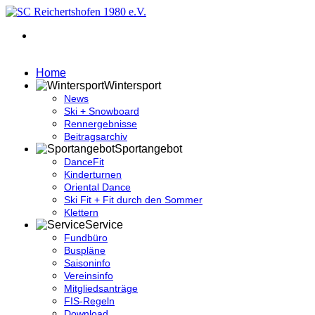
Home
Wintersport
News
Ski + Snowboard
Rennergebnisse
Beitragsarchiv
Sportangebot
DanceFit
Kinderturnen
Oriental Dance
Ski Fit + Fit durch den Sommer
Klettern
Service
Fundbüro
Buspläne
Saisoninfo
Vereinsinfo
Mitgliedsanträge
FIS-Regeln
Download