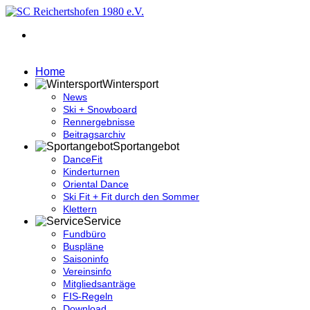
Home
Wintersport
News
Ski + Snowboard
Rennergebnisse
Beitragsarchiv
Sportangebot
DanceFit
Kinderturnen
Oriental Dance
Ski Fit + Fit durch den Sommer
Klettern
Service
Fundbüro
Buspläne
Saisoninfo
Vereinsinfo
Mitgliedsanträge
FIS-Regeln
Download