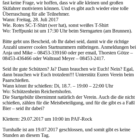
fast keine Frage, wir hoffen, dass wir alle kleinen und großen
Skifahrer motivieren können. Und es gibt auch wieder eine tolle
Überraschung für alle Teilnehmer.
Wann: Freitag, 28. Juli 2017
Wie. Rotes SC-T-Shirt (wer hat), sonst weißes T-Shirt
Wo: Treffpunkt ist um 17:30 Uhr beim Sterngarten (am Brunnen).
Bitte gebt uns Bescheid, ob Ihr dabei seid, damit wir die richtige
Anzahl unserer coolen Startnummern mitbringen. Anmeldungen bei
Anja und Mike – 08453-339160 oder per email, Thorsten Götze –
08453-436466 oder Waltraud Meyer – 08453-2417.
Seid ihr gute Schützen? Ja? Dann brauchen wir Euch! Nein? Egal,
dann brauchen wir Euch trotzdem!!! Unterstütz Euren Verein beim
Paarschießen.
Wann könnt ihr schießen: Di, 18.7. – 19:00 – 22:00 Uhr
Wo: Schützenheim Reichertshofen.
Die Startgebühr übernimmt natürlich der Verein. Auch die die nicht
schießen, zählen für die Meistbeteiligung, und für die gibt es a Faßl
Bier – seid ihr dabei?
Klettern: 29.07.2017 um 10:00 im PAF-Rock
Turnhalle ist am 19.07.2017 geschlossen, und somit gibt es keine
Stunden an diesem Tag.