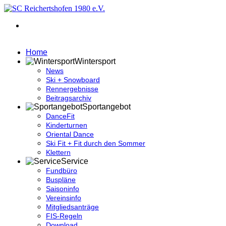
Home
Wintersport
News
Ski + Snowboard
Rennergebnisse
Beitragsarchiv
Sportangebot
DanceFit
Kinderturnen
Oriental Dance
Ski Fit + Fit durch den Sommer
Klettern
Service
Fundbüro
Buspläne
Saisoninfo
Vereinsinfo
Mitgliedsanträge
FIS-Regeln
Download