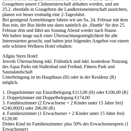
Grasgehren unsere Clubmeisterschaft abhalten werden, und am
25.2. ebenfalls in Grasgehren die Landkreismeisterschaft ausrichten,
planen wir heuer erstmalig eine 2-Tagesfahrt.
Bei genügend Anmeldungen fahren wir am Sa, 24. Februar mit dem
Bus rein, der Bus bleibt uns dann natürlich als ‚Shuttle‘ für den 25.
Februar drin und fährt am Sonntag Abend wieder nach Hause.
Wir haben lange nach einer Übernachtungsmöglichkeit für alle
Interessierten gesucht, und haben jetzt folgendes Angebot von einem
sehr schönen Wellness Hotel erhalten:
Allgäu Stern Hotel:
Jeweils Übernachtung inkl. Frühstück und inkl. kostenlose Nutzung
des Aqua Parks mit Hallenbad und Freibad, Fitness Park und
Saunalandschaft
Unterbringung ist im Haupthaus (H) oder in der Residenz (R)
möglich.
1. Doppelzimmer zur Einzelbelegung €113,00 (H) oder €106,00 (R)
2. Doppelzimmer mit Doppelbelegung €174,00
3. Familienzimmer (2 Erwachsene + 2 Kinder unter 15 Jahre frei)
€240,00(H) oder 206,00 (R)
4. Familienzimmer (1 Erwachsener + 2 Kinder unter 15 Jahre frei)
€128,00
Drittes Kind im Familienzimmer: plus 50% des Erwachsenenpreis (1
Erwachsener)