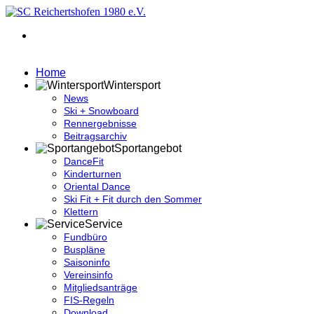
Home
Wintersport
News
Ski + Snowboard
Rennergebnisse
Beitragsarchiv
Sportangebot
DanceFit
Kinderturnen
Oriental Dance
Ski Fit + Fit durch den Sommer
Klettern
Service
Fundbüro
Buspläne
Saisoninfo
Vereinsinfo
Mitgliedsanträge
FIS-Regeln
Download